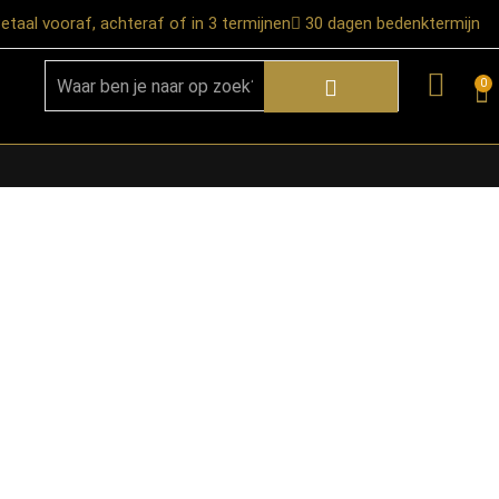
etaal vooraf, achteraf of in 3 termijnen
30 dagen bedenktermijn
0
★ Snelle bezorgservice door heel
Nederland
★ Verzendkosten: €12,95 – gratis
vanaf €99,-
★ Retourneren mogelijk binnen 30
dagen na ontvangst
★ Bezorging uitsluitend tot de
begane grond
★ Afhalen mogelijk in onze