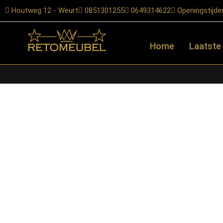
Houtweg 12 - Weurt
0851301255
0649314622
Openingstijde
Home
Laatste
Home
/
Shop
/
Accessoires
/
Spiegels
/ Starfurn – Ronde spiege