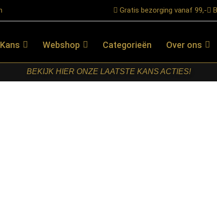
n
Gratis bezorging vanaf 99,-
B
 Kans
Webshop
Categorieën
Over ons
BEKIJK HIER ONZE LAATSTE KANS ACTIES!
l Dide Zand Mangohout 60 cm
STARFURN –
RONDE
SPIEGEL
DIDE ZAND
MANGOHOUT
60 CM