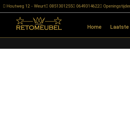
Houtweg 12 - Weurt
0851301255
0649314622
Openingstijde
Home
Laatste
Home
/
Shop
/
Accessoires
/
Spiegels
/ Starfurn – Organische s