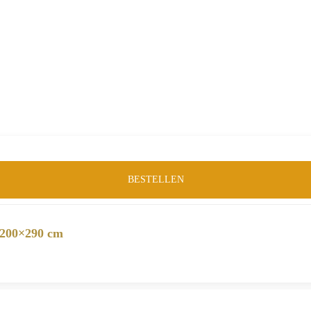
Merk:
Starfurn
Product-ID:
55557
BESTELLEN
 200×290 cm