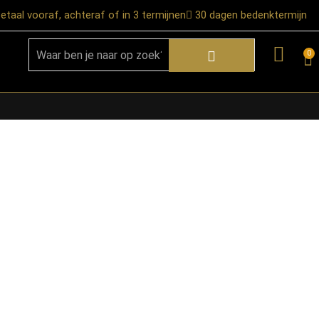
etaal vooraf, achteraf of in 3 termijnen
30 dagen bedenktermijn
0
★ Snelle bezorgservice door heel
Nederland
★ Verzendkosten: €12,95 – gratis
vanaf €99,-
★ Retourneren mogelijk binnen 30
dagen na ontvangst
★ Bezorging uitsluitend tot de
begane grond
★ Afhalen mogelijk in onze