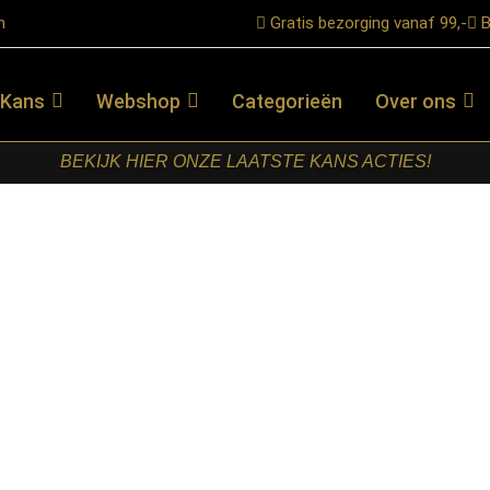
n
Gratis bezorging vanaf 99,-
B
 Kans
Webshop
Categorieën
Over ons
BEKIJK HIER ONZE LAATSTE KANS ACTIES!
piegel Lou Zwart Mangohout 70 cm
STARFURN –
ORGANISCHE
SPIEGEL LOU
ZWART
MANGOHOUT
70 CM