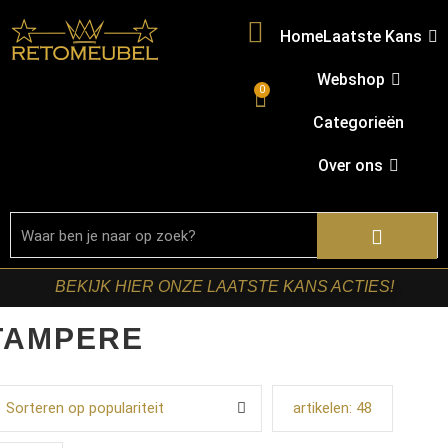
Home
Laatste Kans
Webshop
0
Categorieën
Over ons
BEKIJK HIER ONZE LAATSTE KANS ACTIES!
TAMPERE
Sorteren op populariteit
artikelen:
48