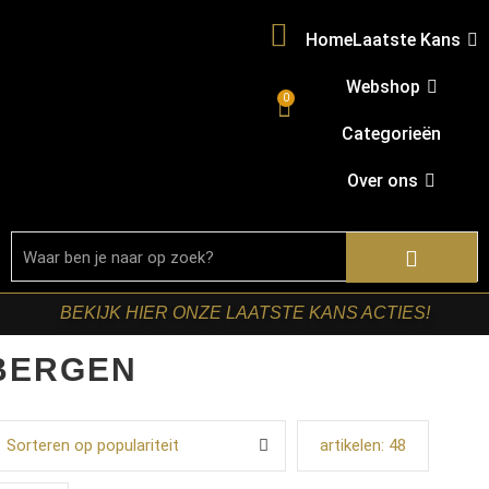
Home
Laatste Kans
Webshop
0
Categorieën
Over ons
BEKIJK HIER ONZE LAATSTE KANS ACTIES!
BERGEN
Sorteren op populariteit
artikelen:
48