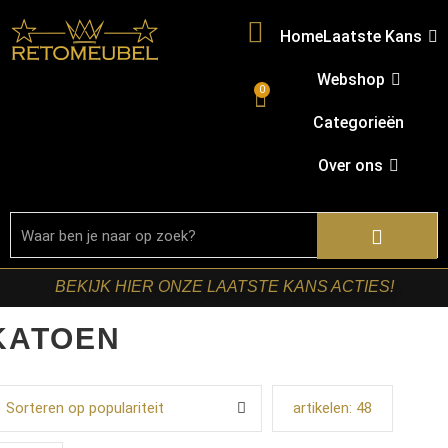
Home
Laatste Kans
Webshop
0
Categorieën
Over ons
BEKIJK HIER ONZE LAATSTE KANS ACTIES!
KATOEN
Sorteren op populariteit
artikelen:
48