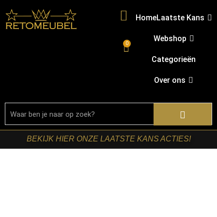
Home
Laatste Kans
Webshop
0
Categorieën
Over ons
BEKIJK HIER ONZE LAATSTE KANS ACTIES!
Welkom in onze shop!
Ben je op zoek naar nieuwe meubels? Bij
Retomeubel vind je een uitgebreid assortiment