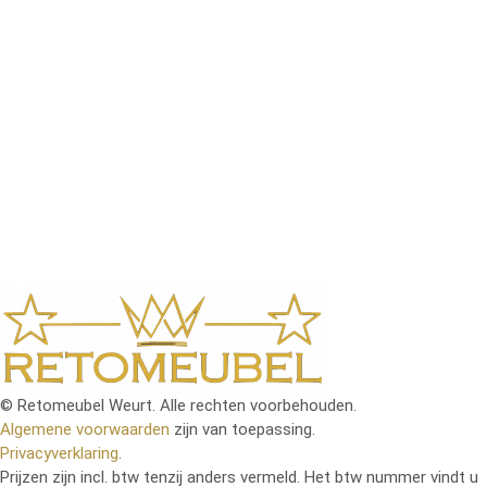
bestel je eenvoudig rechtstreeks via onze webshop,
zodat je thuis in alle rust kunt kiezen wat het beste
bij je past. Of je nu een modern, klassiek of landelijk
interieur hebt, je vindt bij ons betaalbare meubels die
jouw woonruimte compleet maken. Met regelmatige
nieuwe aanvullingen en scherpe aanbiedingen blijft
onze collectie altijd aantrekkelijk en actueel. Dankzij
onze gebruiksvriendelijke bestelprocedure en snelle
levering staat je nieuwe meubelstuk binnen de
kortste keren bij jou thuis klaar om van te genieten.
© Retomeubel Weurt. Alle rechten voorbehouden.
Algemene voorwaarden
zijn van toepassing.
Privacyverklaring
.
Prijzen zijn incl. btw tenzij anders vermeld. Het btw nummer vindt u