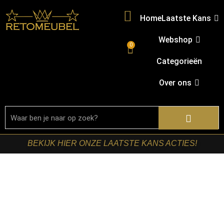
Home
Laatste Kans
Webshop
0
Categorieën
Over ons
BEKIJK HIER ONZE LAATSTE KANS ACTIES!
Home
/
Shop
/
Tafels
/
Eetkamertafels
/ LABEL51-
Eetkamertafel Fly – Nature Smooth – Mangohout – 200 cm
– Organisch