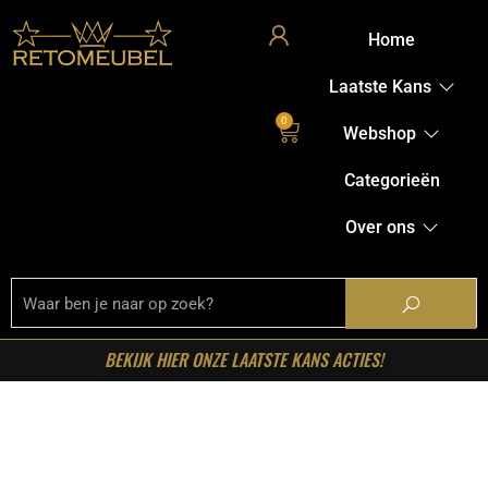
Home
Laatste Kans
0
Webshop
Categorieën
Over ons
BEKIJK HIER ONZE LAATSTE KANS ACTIES!
Welkom in onze shop!