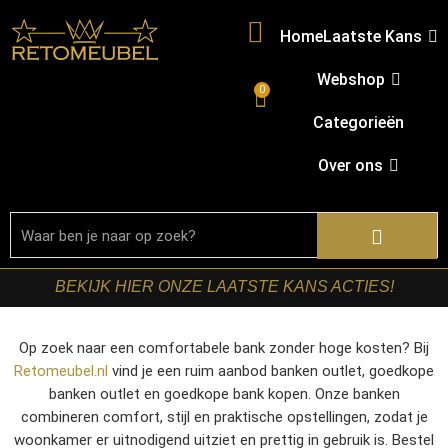
Home
Laatste Kans
Webshop
0
Categorieën
Over ons
BEKIJK HIER ONZE LAATSTE KANS ACTIES!
Op zoek naar een comfortabele bank zonder hoge kosten? Bij
Retomeubel.nl
vind je een ruim aanbod banken outlet, goedkope
banken outlet en goedkope bank kopen. Onze banken
combineren comfort, stijl en praktische opstellingen, zodat je
woonkamer er uitnodigend uitziet en prettig in gebruik is. Bestel