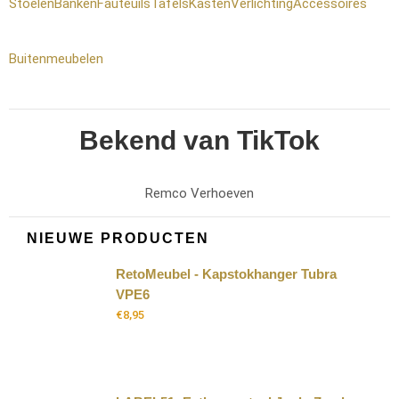
Stoelen
Banken
Fauteuils
Tafels
Kasten
Verlichting
Accessoires
Buitenmeubelen
Bekend van TikTok
Remco Verhoeven
NIEUWE PRODUCTEN
RetoMeubel - Kapstokhanger Tubra
VPE6
€
8,95